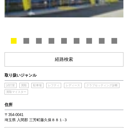
経路検索
取り扱いジャンル
試打室
買取
駐車場
レフティ
レディース
クラブセッティング診断
買取マイスター
住所
〒354-0041
埼玉県
入間郡
三芳町藤久保８８１‐３