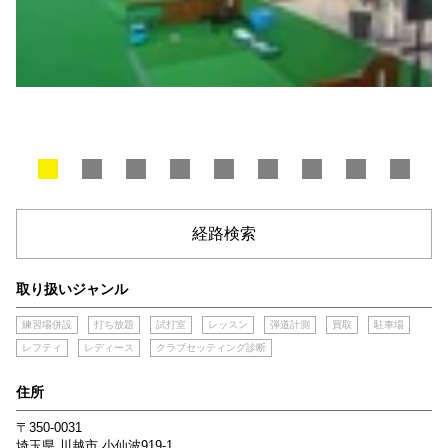
経路検索
取り扱いジャンル
練習場併設
打ち放題
試打室
レッスン
弾道計測
買取
駐車場
レフティ
レディース
クラブセッティング診断
住所
〒350-0031
埼玉県
川越市
小仙波919-1