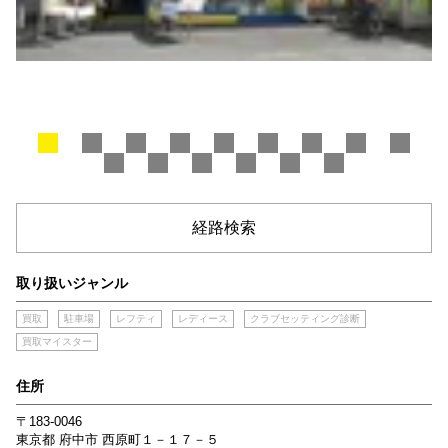
経路検索
取り扱いジャンル
買取
駐車場
レフティ
レディース
クラブセッティング診断
買取マイスター
住所
〒183-0046
東京都
府中市
西原町１－１７－５