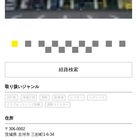
経路検索
取り扱いジャンル
試打室
弾道計測
買取
駐車場
レフティ
レディース
クラブセッティング診断
買取マイスター
住所
〒306-0002
茨城県
古河市
三杉町1-6-34