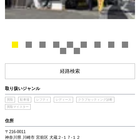
経路検索
取り扱いジャンル
買取
駐車場
レフティ
レディース
クラブセッティング診断
買取マイスター
住所
〒216-0011
神奈川県
川崎市
宮前区
犬蔵２‐１７‐１２