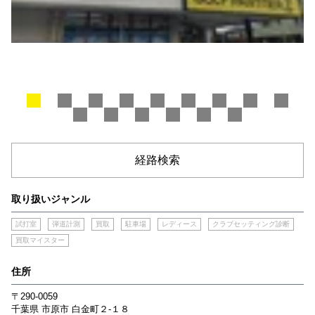
経路検索
取り扱いジャンル
試打室
弾道計測
買取
駐車場
レディース
クラブセッティング診断
買取マイスター
住所
〒290-0059
千葉県
市原市
白金町２‐１８