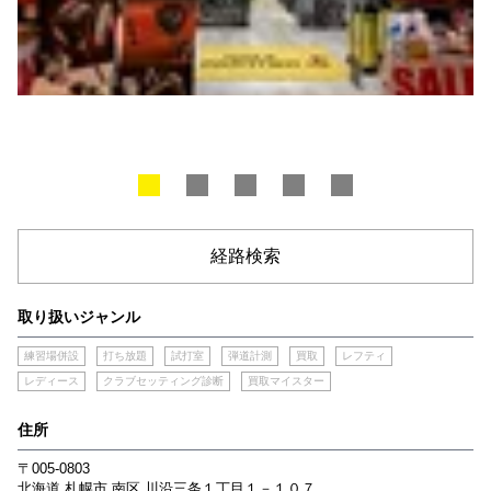
経路検索
取り扱いジャンル
練習場併設
打ち放題
試打室
弾道計測
買取
レフティ
レディース
クラブセッティング診断
買取マイスター
住所
〒005-0803
北海道
札幌市
南区
川沿三条１丁目１－１０７