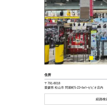
住所
〒791-8018
愛媛県
松山市
問屋町5-22<br/>ゼビオ店内
経路検