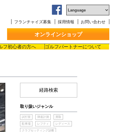
フランチャイズ募集
採用情報
お問い合わせ
オンラインショップ
ルフ初心者の方へ
ゴルフパートナーについて
経路検索
取り扱いジャンル
試打室
弾道計測
買取
駐車場
レフティ
レディース
クラブセッティング診断