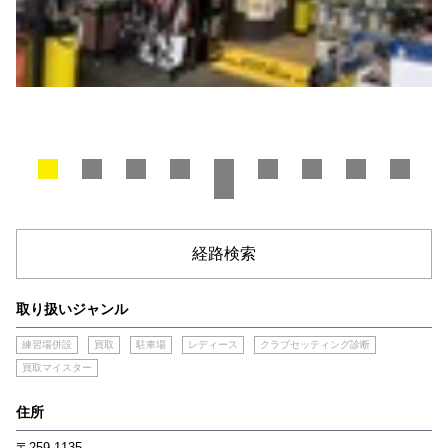
経路検索
取り扱いジャンル
練習場併設
買取
駐車場
レディース
クラブセッティング診断
買取マイスター
住所
〒259-1135