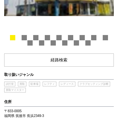
経路検索
取り扱いジャンル
試打室
買取
駐車場
レフティ
レディース
クラブセッティング診断
買取マイスター
住所
〒833-0005
福岡県
筑後市
長浜2349-3