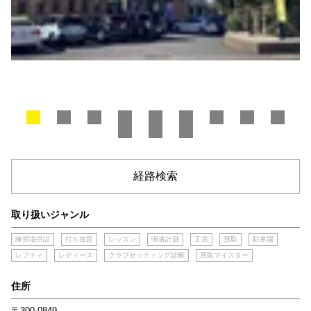
経路検索
取り扱いジャンル
練習場併設
打ち放題
レッスン
弾道計測
工房
買取
駐車場
レフティ
レディース
クラブセッティング診断
買取マイスター
住所
〒300-0849