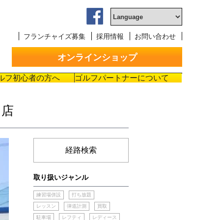
フランチャイズ募集
採用情報
お問い合わせ
オンラインショップ
ルフ初心者の方へ
ゴルフパートナーについて
ン店
経路検索
取り扱いジャンル
練習場併設
打ち放題
レッスン
弾道計測
買取
駐車場
レフティ
レディース