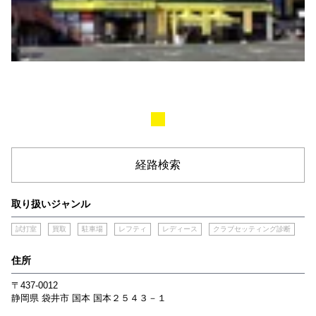
経路検索
取り扱いジャンル
試打室
買取
駐車場
レフティ
レディース
クラブセッティング診断
住所
〒437-0012
静岡県
袋井市
国本
国本２５４３－１