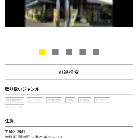
経路検索
取り扱いジャンル
練習場併設
レッスン
弾道計測
買取
駐車場
レフティ
レディース
住所
〒583-0841
大阪府
羽曳野市
駒ケ谷２－３４