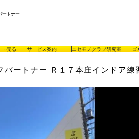
パートナー
う・売る
サービス案内
ニセモノクラブ研究室
ゴ
フパートナー Ｒ１７本庄インドア練