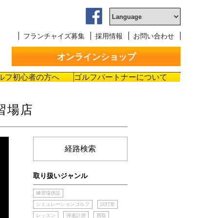
フランチャイズ募集
採用情報
お問い合わせ
オンラインショップ
ルフ初心者の方へ
ゴルフパートナーについて
習場店
経路検索
取り扱いジャンル
練習場併設
シミュレーションゴルフ
試打室
レッスン
弾道計測
買取