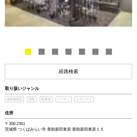
経路検索
取り扱いジャンル
練習場併設
買取
駐車場
レフティ
レディース
住所
〒300-2351
茨城県
つくばみらい市
善助新田東原
善助新田東原１５