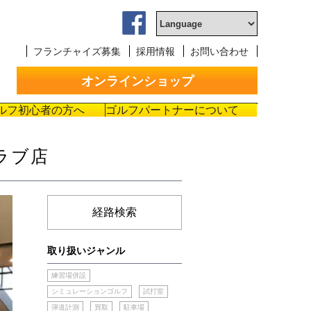
フランチャイズ募集
採用情報
お問い合わせ
オンラインショップ
ルフ初心者の方へ
ゴルフパートナーについて
ラブ店
経路検索
取り扱いジャンル
練習場併設
シミュレーションゴルフ
試打室
弾道計測
買取
駐車場