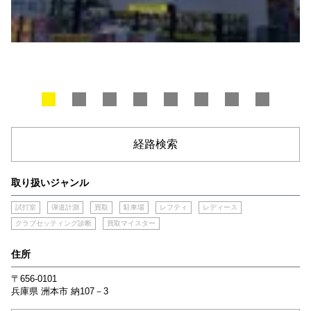
経路検索
取り扱いジャンル
試打室
弾道計測
買取
駐車場
レフティ
レディース
クラブセッティング診断
買取マイスター
住所
〒656-0101
兵庫県
洲本市
納107－3